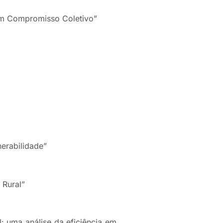
um Compromisso Coletivo”
erabilidade”
 Rural”
: uma análise da eficiência em