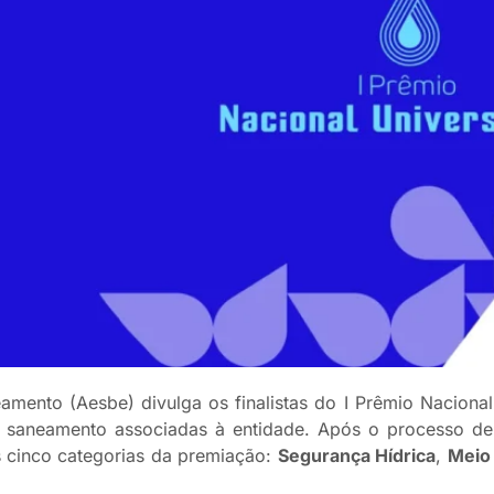
mento (Aesbe) divulga os finalistas do I Prêmio Nacional
 saneamento associadas à entidade. Após o processo de 
s cinco categorias da premiação:
Segurança Hídrica
,
Meio